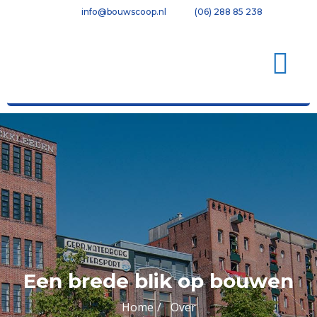
info@bouwscoop.nl
(06) 288 85 238
Een brede blik op bouwen
Home
Over